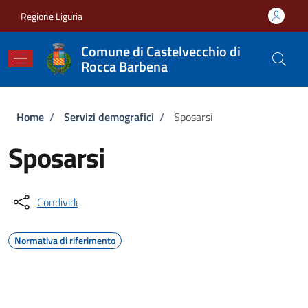
Salta al contenuto principale
Skip to footer content
Regione Liguria
Comune di Castelvecchio di
Rocca Barbena
Briciole di pane
Home
/
Servizi demografici
/
Sposarsi
Sposarsi
Condividi
Normativa di riferimento