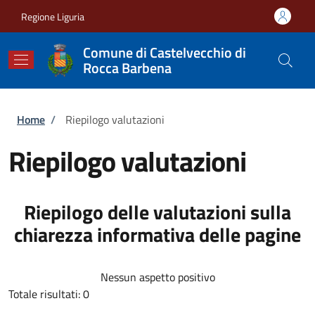
Salta al contenuto principale
Skip to footer content
Regione Liguria
Comune di Castelvecchio di
Rocca Barbena
Briciole di pane
Home
/
Riepilogo valutazioni
Riepilogo valutazioni
Riepilogo delle valutazioni sulla
chiarezza informativa delle pagine
Nessun aspetto positivo
Totale risultati: 0