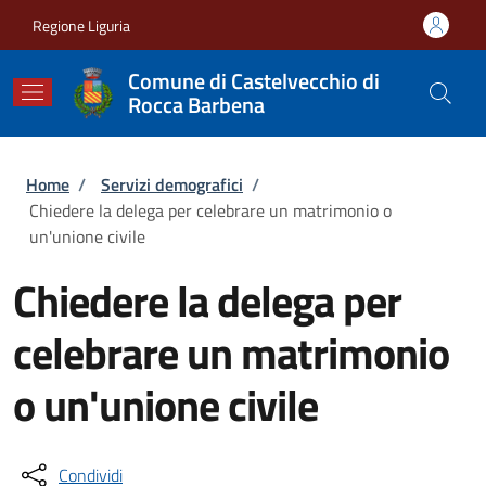
Salta al contenuto principale
Skip to footer content
Regione Liguria
Comune di Castelvecchio di
Rocca Barbena
Briciole di pane
Home
/
Servizi demografici
/
Chiedere la delega per celebrare un matrimonio o
un'unione civile
Chiedere la delega per
celebrare un matrimonio
o un'unione civile
Condividi