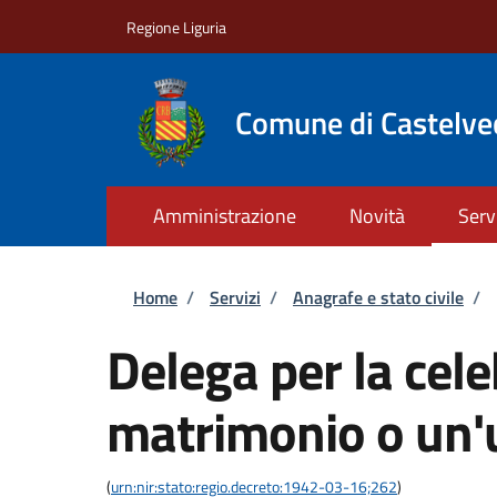
Salta al contenuto principale
Skip to footer content
Regione Liguria
Comune di Castelve
Amministrazione
Novità
Serv
Briciole di pane
Home
/
Servizi
/
Anagrafe e stato civile
/
Delega per la cel
matrimonio o un'u
(
urn:nir:stato:regio.decreto:1942-03-16;262
)