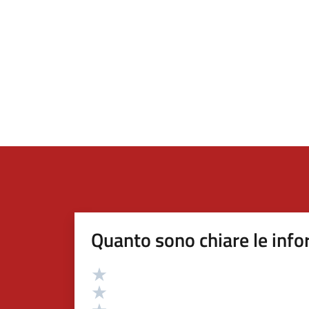
Quanto sono chiare le info
Valutazione
Valuta 5 stelle su 5
Valuta 4 stelle su 5
Valuta 3 stelle su 5