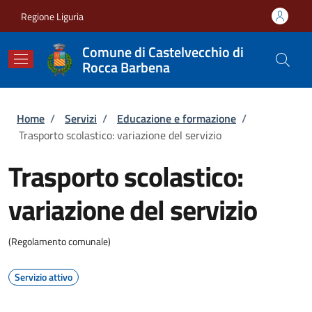
Salta al contenuto principale
Skip to footer content
Regione Liguria
Comune di Castelvecchio di
Rocca Barbena
Briciole di pane
Home
/
Servizi
/
Educazione e formazione
/
Trasporto scolastico: variazione del servizio
Trasporto scolastico:
variazione del servizio
(Regolamento comunale)
Servizio attivo