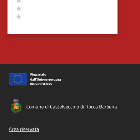
Valuta 2 stelle su 5
Valuta 1 stelle su 5
Comune di Castelvecchio di Rocca Barbena
Footer menu
Area riservata