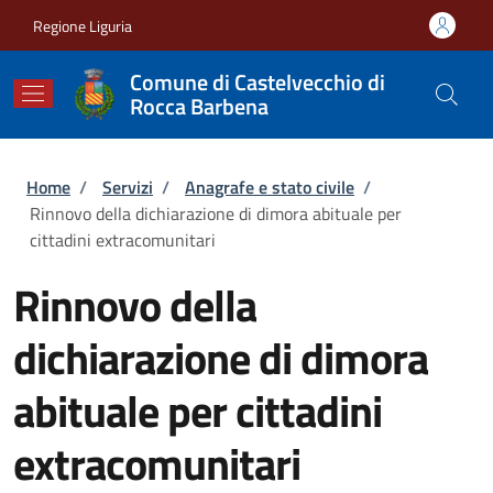
Salta al contenuto principale
Skip to footer content
Regione Liguria
Comune di Castelvecchio di
Rocca Barbena
Briciole di pane
Home
/
Servizi
/
Anagrafe e stato civile
/
Rinnovo della dichiarazione di dimora abituale per
cittadini extracomunitari
Rinnovo della
dichiarazione di dimora
abituale per cittadini
extracomunitari