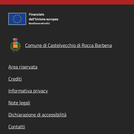
Comune di Castelvecchio di Rocca Barbena
Footer menu
Area riservata
Crediti
Informativa privacy
Note legali
Dichiarazione di accessibilità
Contatti