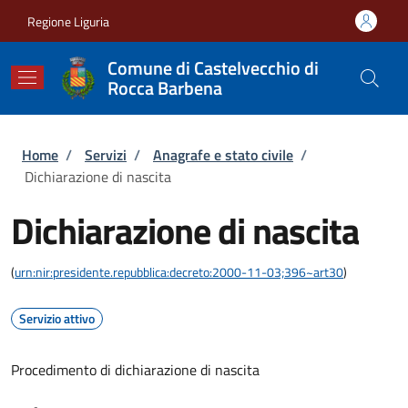
Salta al contenuto principale
Skip to footer content
Regione Liguria
Comune di Castelvecchio di
Rocca Barbena
Briciole di pane
Home
/
Servizi
/
Anagrafe e stato civile
/
Dichiarazione di nascita
Dichiarazione di nascita
(
urn:nir:presidente.repubblica:decreto:2000-11-03;396~art30
)
Servizio attivo
Procedimento di dichiarazione di nascita