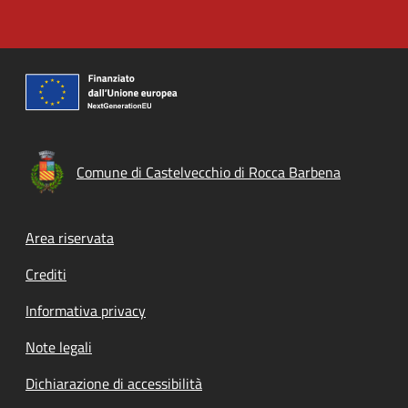
Comune di Castelvecchio di Rocca Barbena
Footer menu
Area riservata
Crediti
Informativa privacy
Note legali
Dichiarazione di accessibilità