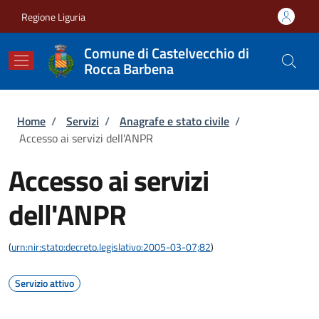
Salta al contenuto principale
Skip to footer content
Regione Liguria
Comune di Castelvecchio di
Rocca Barbena
Briciole di pane
Home
/
Servizi
/
Anagrafe e stato civile
/
Accesso ai servizi dell'ANPR
Accesso ai servizi
dell'ANPR
(
urn:nir:stato:decreto.legislativo:2005-03-07;82
)
Servizio attivo