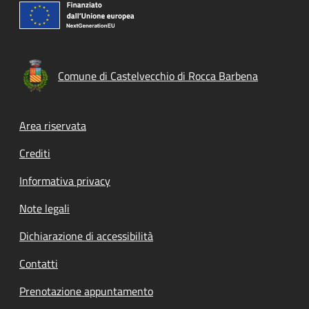
Comune di Castelvecchio di Rocca Barbena
Footer menu
Area riservata
Crediti
Informativa privacy
Note legali
Dichiarazione di accessibilità
Contatti
Prenotazione appuntamento