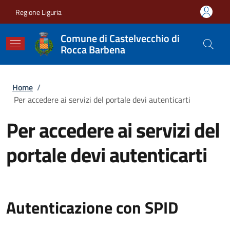
Salta al contenuto principale
Skip to footer content
Regione Liguria
Comune di Castelvecchio di
Rocca Barbena
Briciole di pane
Home
/
Per accedere ai servizi del portale devi autenticarti
Per accedere ai servizi del
portale devi autenticarti
Autenticazione con SPID